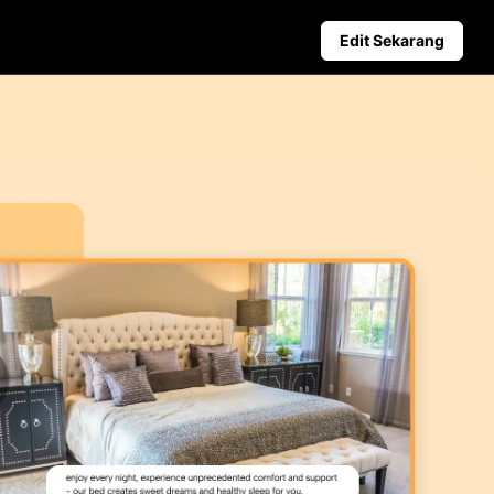
Edit Sekarang
niagaan
Petua Media Sosial
duk Berkuasa AI
Cipta Foto Muka Depan Face
deo Perniagaan Teratas
Panduan Pengiklanan Video T
kang Produk Dijana AI
Cara Memotong Video YouTu
er Penggalak Jualan yang Menarik
Potong Video untuk Instagra
Penerbitan Automatik dan
Analitik
Jadualkan kandungan sosial
terlebih dahulu untuk penerbitan
automatik di pelbagai platform,
memastikan penghantaran tepat
pada masanya dan analitik yang
bermanfaat.
Learn more