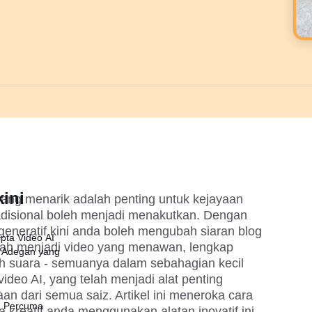
ini
ang menarik adalah penting untuk kejayaan 
radisional boleh menjadi menakutkan. Dengan 
generatif kini anda boleh mengubah siaran blog 
pta Video AI
ah menjadi video yang menawan, lengkap 
 Adegan yang
ih suara - semuanya dalam sebahagian kecil 
ideo AI, yang telah menjadi alat penting 
n dari semua saiz. Artikel ini meneroka cara 
I Percuma
kreatif anda menggunakan alatan inovatif ini, 