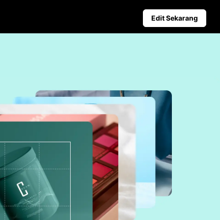
Edit Sekarang
niagaan
Petua Media Sosial
duk Berkuasa AI
Cipta Foto Muka Depan Face
deo Perniagaan Teratas
Panduan Pengiklanan Video T
kang Produk Dijana AI
Cara Memotong Video YouTu
er Penggalak Jualan yang Menarik
Potong Video untuk Instagra
Penerbitan Automatik dan
Analitik
Jadualkan kandungan sosial
terlebih dahulu untuk penerbitan
automatik di pelbagai platform,
memastikan penghantaran tepat
pada masanya dan analitik yang
bermanfaat.
Learn more