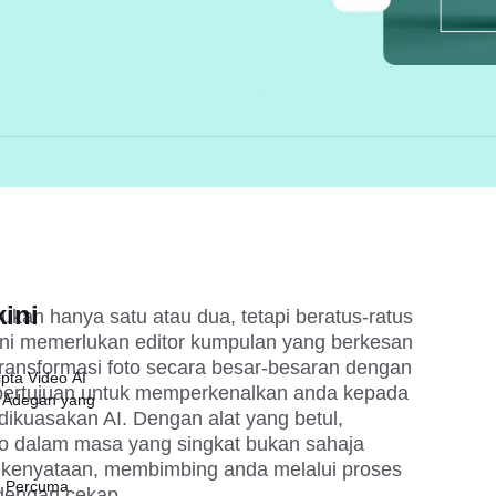
ini
kan hanya satu atau dua, tetapi beratus-ratus 
ini memerlukan editor kumpulan yang berkesan 
ransformasi foto secara besar-besaran dengan 
pta Video AI
ni bertujuan untuk memperkenalkan anda kepada 
 Adegan yang
dikuasakan AI. Dengan alat yang betul, 
o dalam masa yang singkat bukan sahaja 
 kenyataan, membimbing anda melalui proses 
I Percuma
dengan cekap.