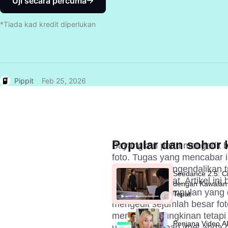
Uji secara percuma
*Tiada kad kredit diperlukan
Pippit
Feb 25, 2026
Popular dan sohor k
Bayangkan perlu mengedit bu
foto. Tugas yang mencabar 
yang dapat mengendalikan t
Seedance 2.5: Ci
pantas dan tepat. Artikel i
dengan Kawalan
dunia editor kumpulan yang 
Tepat
mengedit sejumlah besar fot
menjadi kemungkinan tetapi
Penjana Video A
untuk mengubah imej anda 