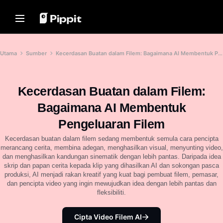
Penyelesaian
Sumber
Hab Kandungan
Model AI
Home
Komuniti
Petua Imej
Model AI
Utama
Sumber
Kecerdasan Buatan dalam Filem: Bagaimana AI Membentuk Pengeluaran Filem
Sertai Program Affiliate
Editor Kelompok Terbaik untuk
Seedream 5.0 Pro
Laman Utama
Mengedit Foto
PowerLab E-dagang
Seedance 2.5
Kecerdasan Buatan dalam Filem:
Tukar Latar Belakang Gambar
Penyelesaian
Pengurus Iklan TikTok
Seedream
Dalam Talian
Bagaimana AI Membentuk
Seedance
8 Pengubah Saiz Imej Pukal
Sumber
Kisah Pelanggan
Terbaik pada 2024
Pengeluaran Filem
Nano Banana Pro
Hab Kandungan
Petua Latar Belakang Telus
Kisah KraftGeek
Kecerdasan buatan dalam filem sedang membentuk semula cara pencipta
Kisah Paw Smart
merancang cerita, membina adegan, menghasilkan visual, menyunting video,
Penyelesaian Video Satu
Model AI
Petua Promosi
dan menghasilkan kandungan sinematik dengan lebih pantas. Daripada idea
Klik
Kisah Sleep Shop
skrip dan papan cerita kepada klip yang dihasilkan AI dan sokongan pasca
Cipta video pemasaran yang
Buat Video Promo Penggalak
produksi, AI menjadi rakan kreatif yang kuat bagi pembuat filem, pemasar,
Kisah 2911 Studio Art
menarik secara segera dengan
Jualan
dan pencipta video yang ingin mewujudkan idea dengan lebih pantas dan
memasukkan pautan produk atau
Kisah Lover Brand Fashion
memuat naik visual dengan
fleksibiliti.
10 Idea Video Promo
penjana video berkuasa AI kami.
Laman Web Templat Video
Pusat Bantuan
Promo Terbaik
Cipta Video Filem AI