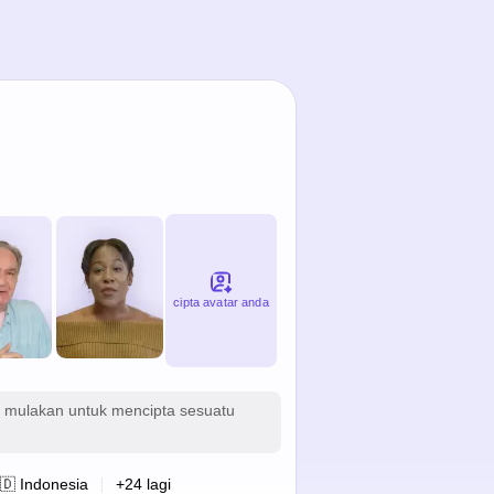
cipta avatar anda
m mulakan untuk mencipta sesuatu
🇩 Indonesia
+
24
lagi