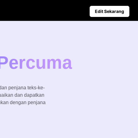
Edit Sekarang
niagaan
Petua Media Sosial
duk Berkuasa AI
Cipta Foto Muka Depan Face
deo Perniagaan Teratas
Panduan Pengiklanan Video T
 Percuma
kang Produk Dijana AI
Cara Memotong Video YouTu
er Penggalak Jualan yang Menarik
Potong Video untuk Instagra
Penerbitan Automatik dan
Analitik
dan penjana teks-ke-
Jadualkan kandungan sosial
uaikan dan dapatkan
terlebih dahulu untuk penerbitan
automatik di pelbagai platform,
ukan dengan penjana
memastikan penghantaran tepat
pada masanya dan analitik yang
bermanfaat.
Learn more