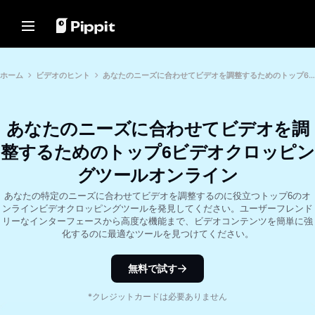
ソリューション
リソース
コンテンツハブ
AIモデル
Home
コミュニティ
画像のヒント
AIモデル
ホーム
ビデオのヒント
あなたのニーズに合わせてビデオを調整するためのトップ6ビデオクロッピングツールオンライン
アフィリエイトプログラムに参
写真編集に最適な一括エディタ
Seedream 5.0 Pro
ホーム
加
オンラインで画像の背景を変更
Seedance 2.5
あなたのニーズに合わせてビデオを調
Eコマース PowerLab
ソリューション
2024年の最高の8つの一括画像
Seedream
TikTok広告マネージャー
リサイザー
整するためのトップ6ビデオクロッピン
Seedance
リソース
透明背景のヒント
グツールオンライン
Nano Banana Pro
お客様の声
コンテンツハブ
あなたの特定のニーズに合わせてビデオを調整するのに役立つトップ6のオ
プロモーションのヒント
KraftGeekのストーリー
ンラインビデオクロッピングツールを発見してください。ユーザーフレンド
ワンクリックビデオソリュー
AIモデル
Paw Smartのストーリー
売上を伸ばすプロモーションビ
リーなインターフェースから高度な機能まで、ビデオコンテンツを簡単に強
ション
デオを作成
化するのに最適なツールを見つけてください。
Sleep Shopのストーリー
製品リンクを入力するか、ビジュ
10のプロモーションビデオのア
アルをアップロードするだけで、
2911 Studio Artのストーリー
AIを活用したビデオジェネレータ
イデア
無料で試す
ーで魅力的なマーケティングビデ
Lover Brand Fashionのストー
オを即座に作成できます。
トッププロモーションビデオテ
リー
ンプレートウェブサイト
*クレジットカードは必要ありません
7つのプロモーションポスター