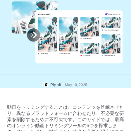
ヘルプセンター
のアイデア
ユーザーアカウント
ビジネスのヒント
アセット管理
AIを活用した製品ポスター
公開と分析
ビジネスビデオのトップ5タイ
製品画像
プ
ワンクリックビデオソリューシ
AIが生成する製品背景
ョン
AI製品画像
魅力的な売上向上ポスターのヒ
Shopify、TikTok Shop、
ント
キャンペーン
Amazon、その他のマーケットプ
レイス向けにプロフェッショナル
な製品写真を簡単にバッチ生成で
Pippitに会う
ソーシャルメディアのヒント
きます。
Facebookカバー写真を作成
Pippit
May 19, 2025
TikTokビデオ広告ガイド
YouTubeビデオの切り方
動画をトリミングすることは、コンテンツを洗練させた
Instagramの動画をトリミング
り、異なるプラットフォームに合わせたり、不必要な要
今すぐ編集
素を削除するために不可欠です。このガイドでは、最高
のオンライン動画トリミングツールの6つを探求しま