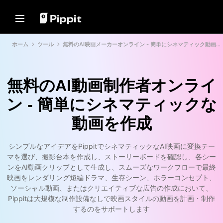
ソリューション
リソース
コンテンツハブ
AIモデル
ホーム
ツール
無料のAI映画メーカーオンライン - 簡単にシネマティック動画を作成
Home
コミュニティ
画像のヒント
AIモデル
アフィリエイトプログラムに参
写真編集に最適な一括エディタ
Seedream 5.0 Pro
ホーム
加
オンラインで画像の背景を変更
Seedance 2.5
無料のAI動画制作者オンライ
Eコマース PowerLab
ソリューション
2024年の最高の8つの一括画像
Seedream
ン - 簡単にシネマティックな
TikTok広告マネージャー
リサイザー
Seedance
リソース
透明背景のヒント
動画を作成
Nano Banana Pro
お客様の声
コンテンツハブ
プロモーションのヒント
KraftGeekのストーリー
シンプルなアイデアをPippitでシネマティックなAI映画に変換テー
ワンクリックビデオソリュー
AIモデル
Paw Smartのストーリー
売上を伸ばすプロモーションビ
マを選び、撮影台本を作成し、ストーリーボードを確認し、各シー
ション
デオを作成
ンをAI動画クリップとして生成し、スムーズなワークフローで最終
Sleep Shopのストーリー
製品リンクを入力するか、ビジュ
10のプロモーションビデオのア
アルをアップロードするだけで、
映画をレンダリング短編ドラマ、生存シーン、ホラーコンセプト、
2911 Studio Artのストーリー
AIを活用したビデオジェネレータ
イデア
ソーシャル動画、またはクリエイティブな広告の作成において、
ーで魅力的なマーケティングビデ
Lover Brand Fashionのストー
オを即座に作成できます。
Pippitは大規模な制作設備なしで映画スタイルの動画を計画・制作
トッププロモーションビデオテ
リー
ンプレートウェブサイト
するのをサポートします
7つのプロモーションポスター