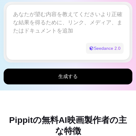
ヘルプセンター
のアイデア
ユーザーアカウント
ビジネスのヒント
アセット管理
AIを活用した製品ポスター
公開と分析
ビジネスビデオのトップ5タイ
製品画像
プ
ワンクリックビデオソリューシ
Seedance 2.0
AIが生成する製品背景
ョン
AI製品画像
魅力的な売上向上ポスターのヒ
Shopify、TikTok Shop、
ント
キャンペーン
Amazon、その他のマーケットプ
レイス向けにプロフェッショナル
な製品写真を簡単にバッチ生成で
Pippitに会う
生成する
ソーシャルメディアのヒント
きます。
Facebookカバー写真を作成
TikTokビデオ広告ガイド
YouTubeビデオの切り方
Instagramの動画をトリミング
Pippitの無料AI映画製作者の主
今すぐ編集
な特徴