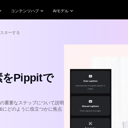
コンテンツハブ
AIモデル
客様の声
プロモーションのヒント
ヘルプセンター
ビ
マスターする
aftGeekのストーリー
売上を伸ばすプロモーションビデオを作成
ユーザーアカウント
A
aw Smartのストーリー
10のプロモーションビデオのアイデア
アセット管理
ビ
eep Shopのストーリー
トッププロモーションビデオテンプレートウェブサイト
公開と分析
A
11 Studio Artのストーリー
7つのプロモーションポスターのアイデア
製品画像
魅
ver Brand Fashionのストーリー
ワンクリックビデオソリューショ
ippitで
製品画像
AIアバターと音声
pify、TikTok Shop、
多様でリアルなAIアバターと音声
azon、その他のマーケットプ
にアクセスして、ソーシャルコマ
イス向けにプロフェッショナル
ースを向上させ、ビデオ制作をス
製品写真を簡単にバッチ生成で
ケーラブルで魅力的なものにしま
ます。
す。
の重要なステップについて説明
rn more
Learn more
増加にどのように役立つかに焦点