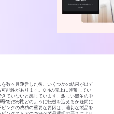
スを数ヶ月運営した後、いくつかの結果が出て
可能性があります。Q 4の売上に興奮してい
できていないと感じています。激しい競争の中
.5：精密なシーン管
させるためにどのように転機を迎えるか疑問に
成
ッピングの成功の重要な要因は、
適切な製品
を
ピングストアの78%が製品選択の悪さにより