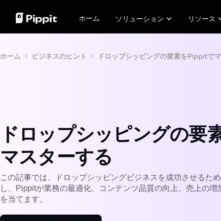
ホーム
ソリューション
リソース
コミュニティ
画像のヒント
AIモデル
お
ホーム
ビジネスのヒント
ドロップシッピングの要素をPippitで
アフィリエイトプログラムに参加
写真編集に最適な一括エディタ
Seedream 5.0 Pro
Kr
Eコマース PowerLab
オンラインで画像の背景を変更
Seedance 2.5
P
TikTok広告マネージャー
2024年の最高の8つの一括画像リサイザー
Seedream
Sl
透明背景のヒント
Seedance
29
Nano Banana Pro
Lo
ドロップシッピングの要素をP
ワンクリックビデオソリューショ
AI
ン
Sho
製品リンクを入力するか、ビジュ
Am
マスターする
アルをアップロードするだけで、
レ
AIを活用したビデオジェネレータ
な
ーで魅力的なマーケティングビデ
き
オを即座に作成できます。
この記事では、ドロップシッピングビジネスを成功させるため
Lea
し、Pippitが業務の最適化、コンテンツ品質の向上、売上の
Learn more
を当てます。