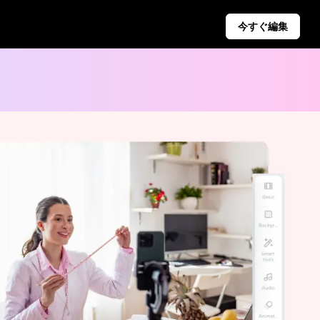
今すぐ編集
ジネスのヒント
キャンペーン
ソーシャルメディアのヒント
Iを活用した製品ポスター
Pippitに会う
Facebookカバー写真を作成
ジネスビデオのトップ5タイプ
TikTokビデオ広告ガイド
Iが生成する製品背景
YouTubeビデオの切り方
力的な売上向上ポスターのヒント
Instagramの動画をトリミング
ン
自動公開と分析
複数のプラットフォームでの自動
公開のためにソーシャルコンテン
ツを事前にスケジュールし、タイ
ムリーな配信と洞察に満ちた分析
を確保します。
Learn more