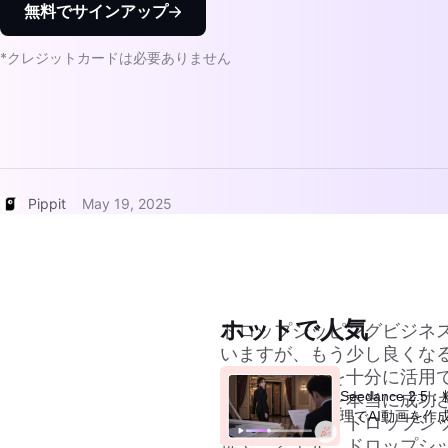
無料でサインアップ
*クレジットカードは必要ありません
Pippit
May 19, 2025
ホットで人気
ドロップシッピングビジネ
いますが、もう少し良くなる
ますが、機会を十分に活用
Seedance 2
で、ビジネスを本当に成功
理でAI動画を作
思っています。ドロップシ
選ぶことです。ドロップシッ