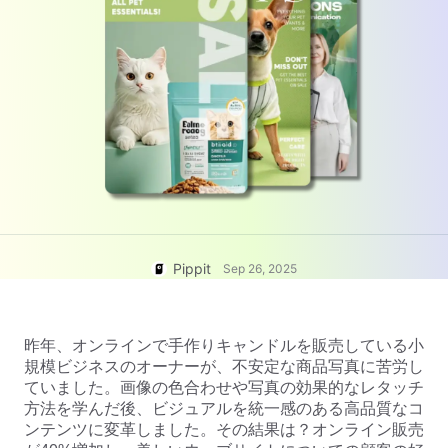
ヘルプセンター
のアイデア
ユーザーアカウント
ビジネスのヒント
アセット管理
AIを活用した製品ポスター
公開と分析
ビジネスビデオのトップ5タイ
製品画像
プ
ワンクリックビデオソリューシ
AIが生成する製品背景
ョン
AI製品画像
魅力的な売上向上ポスターのヒ
Shopify、TikTok Shop、
ント
キャンペーン
Amazon、その他のマーケットプ
レイス向けにプロフェッショナル
な製品写真を簡単にバッチ生成で
Pippitに会う
ソーシャルメディアのヒント
きます。
Pippit
Sep 26, 2025
Facebookカバー写真を作成
TikTokビデオ広告ガイド
YouTubeビデオの切り方
昨年、オンラインで手作りキャンドルを販売している小
規模ビジネスのオーナーが、不安定な商品写真に苦労し
Instagramの動画をトリミング
ていました。画像の色合わせや写真の効果的なレタッチ
今すぐ編集
方法を学んだ後、ビジュアルを統一感のある高品質なコ
ンテンツに変革しました。その結果は？オンライン販売