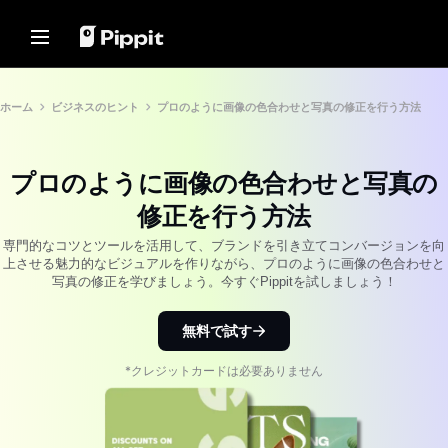
ソリューション
リソース
コンテンツハブ
AIモデル
Home
コミュニティ
画像のヒント
AIモデル
ホーム
ビジネスのヒント
プロのように画像の色合わせと写真の修正を行う方法
アフィリエイトプログラムに参
写真編集に最適な一括エディタ
Seedream 5.0 Pro
ホーム
加
オンラインで画像の背景を変更
Seedance 2.5
プロのように画像の色合わせと写真の
Eコマース PowerLab
ソリューション
2024年の最高の8つの一括画像
Seedream
TikTok広告マネージャー
リサイザー
修正を行う方法
Seedance
リソース
透明背景のヒント
Nano Banana Pro
専門的なコツとツールを活用して、ブランドを引き立てコンバージョンを向
お客様の声
上させる魅力的なビジュアルを作りながら、プロのように画像の色合わせと
コンテンツハブ
プロモーションのヒント
写真の修正を学びましょう。今すぐPippitを試しましょう！
KraftGeekのストーリー
ワンクリックビデオソリュー
AIモデル
Paw Smartのストーリー
売上を伸ばすプロモーションビ
ション
デオを作成
無料で試す
Sleep Shopのストーリー
製品リンクを入力するか、ビジュ
10のプロモーションビデオのア
アルをアップロードするだけで、
2911 Studio Artのストーリー
AIを活用したビデオジェネレータ
*クレジットカードは必要ありません
イデア
ーで魅力的なマーケティングビデ
Lover Brand Fashionのストー
オを即座に作成できます。
トッププロモーションビデオテ
リー
ンプレートウェブサイト
7つのプロモーションポスター