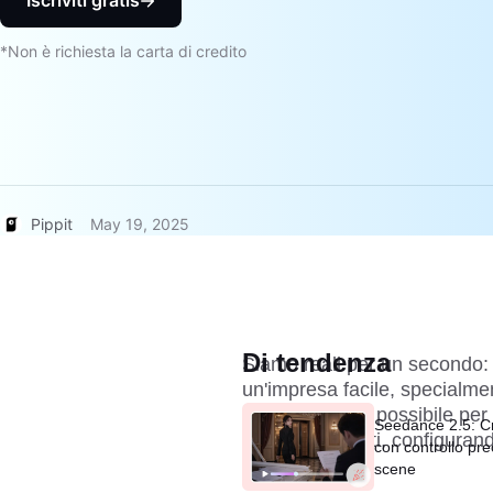
Iscriviti gratis
*Non è richiesta la carta di credito
Pippit
May 19, 2025
Di tendenza
Siamo reali per un secondo:
un'impresa facile, specialme
facendo tutto il possibile pe
Seedance 2.5: Cr
prodotti vincenti, configuran
con controllo pre
annunci.
scene