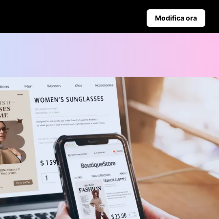
Modifica ora
ampagna
Suggerimenti per il Business
ite
contra Pippit
Poster di Prodotti Alimentati dall'IA
I 5 Migliori Tipi di Video Aziendali
nali
Sfondo Prodotto Generato dall'IA
Suggerimenti per Poster Coinvolgenti che Aumentano le Ven
Pubblicazione Automatica e
Analisi
Programma in anticipo i contenuti
social per la pubblicazione
automatica su più piattaforme,
garantendo consegna tempestiva
e analisi approfondite.
Learn more