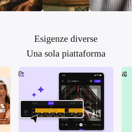
Crea immagine
Crea immagine
Crea video
2.5k
801
2.8
Esigenze diverse
Una sola piattaforma