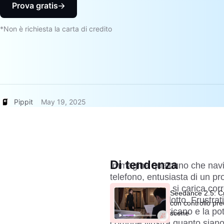
Prova gratis
*Non è richiesta la carta di credito
Pippit
May 19, 2025
Di tendenza
Immagina qualcuno che navig
telefono, entusiasta di un p
demo
, ma non si carica co
Seedance 2.5: Cr
funziona il prodotto. Frustrat
con controllo pre
laptop". Dimenticano e la po
scene
comune illustra quanto siano c