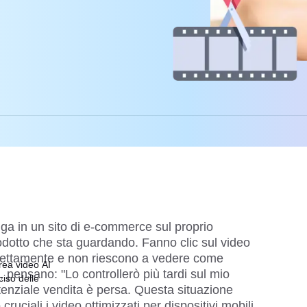
a in un sito di e-commerce sul proprio
rodotto che sta guardando. Fanno clic sul
video
rrettamente e non riescono a vedere come
ea video AI
i, pensano: "Lo controllerò più tardi sul mio
ciso delle
tenziale vendita è persa. Questa situazione
ruciali i video ottimizzati per dispositivi mobili