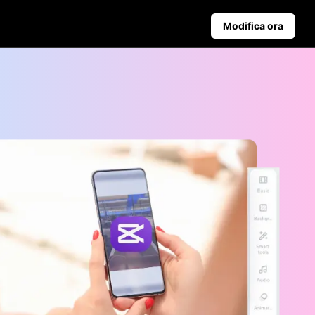
Modifica ora
ampagna
Suggerimenti per il Business
ite
contra Pippit
Poster di Prodotti Alimentati dall'IA
I 5 Migliori Tipi di Video Aziendali
nali
Sfondo Prodotto Generato dall'IA
Suggerimenti per Poster Coinvolgenti che Aumentano le Ven
Pubblicazione Automatica e
Analisi
Programma in anticipo i contenuti
social per la pubblicazione
automatica su più piattaforme,
garantendo consegna tempestiva
e analisi approfondite.
Learn more