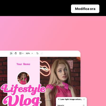
Modifica ora
ampagna
Suggerimenti per il Business
ite
contra Pippit
Poster di Prodotti Alimentati dall'IA
I 5 Migliori Tipi di Video Aziendali
nali
Sfondo Prodotto Generato dall'IA
Suggerimenti per Poster Coinvolgenti che Aumentano le Ven
Pubblicazione Automatica e
Analisi
Programma in anticipo i contenuti
social per la pubblicazione
automatica su più piattaforme,
garantendo consegna tempestiva
e analisi approfondite.
Learn more