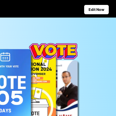
Edit Now
Social Media Tips
Create Facebook Cover Photos
deos
TikTok Video Advertising Guide
ground
How to Cut YouTube Video
ster Tips
Crop Videos for Instagram
Auto-Publishing and Analytics
Schedule social content in
advance for auto-publishing
across multiple platforms,
ensuring timely delivery and
insightful analytics.
Learn more