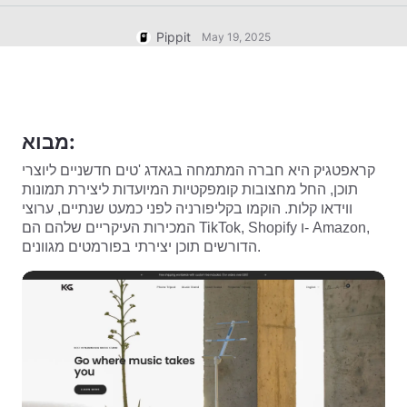
User Account
7 Promotional Poster Ideas
Assets Management
Pippit
May 19, 2025
Business Tips
Publishing and Analytics
AI-Powered Product Posters
Product Images
Top 5 Types of Business
One-click Video Solution
Videos
מבוא:
AI-Generated Product
AI Product Images
Campaign
Background
Effortlessly generate professional
קראפטגיק
היא חברה המתמחה בגאדג 'טים חדשניים ליוצרי
product photos in batches for
Meet Pippit
Engaging Sales-Boosting
תוכן, החל מחצובות קומפקטיות המיועדות ליצירת תמונות
Shopify, TikTok Shop, Amazon,
Poster Tips
and other marketplaces.
ווידאו קלות. הוקמו בקליפורניה לפני כמעט שנתיים, ערוצי
המכירות העיקריים שלהם הם TikTok, Shopify ו- Amazon,
Social Media Tips
הדורשים תוכן יצירתי בפורמטים מגוונים.
Create Facebook Cover Photos
TikTok Video Advertising Guide
How to Cut YouTube Video
Crop Videos for Instagram
Edit Now