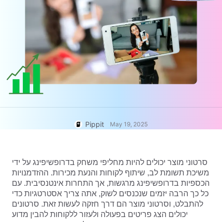
User Account
7 Promotional Poster Ideas
Assets Management
Business Tips
Publishing and Analytics
AI-Powered Product Posters
Product Images
Top 5 Types of Business
One-click Video Solution
Videos
AI-Generated Product
AI Product Images
Campaign
Background
Effortlessly generate professional
product photos in batches for
Meet Pippit
Engaging Sales-Boosting
Shopify, TikTok Shop, Amazon,
Poster Tips
and other marketplaces.
Pippit
May 19, 2025
Social Media Tips
Create Facebook Cover Photos
סרטוני מוצר יכולים להיות מחליפי משחק בדרופשיפינג על ידי
TikTok Video Advertising Guide
משיכת תשומת לב, שיתוף לקוחות והנעת מכירות. ההזדמנויות
How to Cut YouTube Video
הכספיות בדרופשיפינג מרגשות, אך התחרות אינטנסיבית. עם
Crop Videos for Instagram
כל כך הרבה יזמים שנכנסים לשוק, אתה צריך אסטרטגיות כדי
Edit Now
להתבלט, וסרטוני מוצר הם דרך חזקה לעשות זאת. סרטונים
יכולים
הצג פריטים בפעולה
ולעזור ללקוחות להבין מדוע