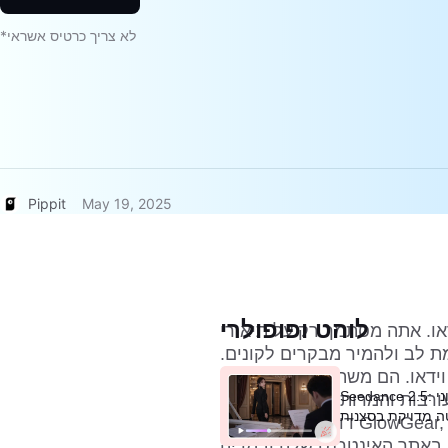
*לא צריך כרטיס אשראי
Pippit
May 19, 2025
לוהט ופופולרי
דאו. אתה מסתמך רק על תיאורי
ת לב ולהמיר מבקרים לקונים.
וידאו. הם משתמשים בהדגמות
Seedance 2.5: צור סרטוני AI עם
ורבות והמרות גבוהות בהרבה.
ה מדויקת בסצנות
דוגמה מצוינת היא GlowGear, מותג אביזרים שראה עלייה של 40% במכירות
ו דינמי באתר האינטרנט שלה ובמדיה