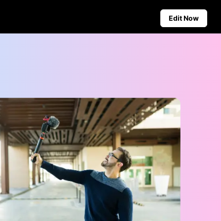
Edit Now
Social Media Tips
Create Facebook Cover Photos
deos
TikTok Video Advertising Guide
ground
How to Cut YouTube Video
ster Tips
Crop Videos for Instagram
Auto-Publishing and Analytics
Schedule social content in
advance for auto-publishing
across multiple platforms,
ensuring timely delivery and
insightful analytics.
Learn more