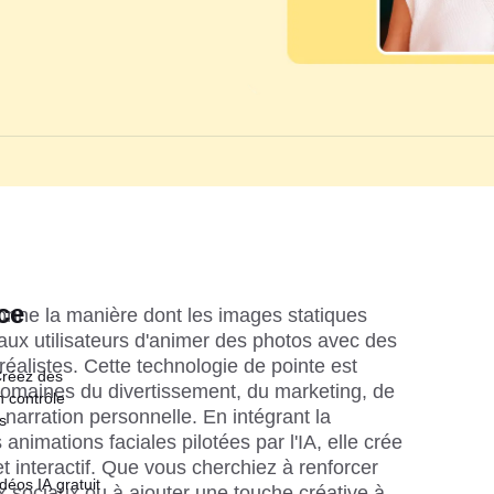
ce
ionne la manière dont les images statiques 
aux utilisateurs d'animer des photos avec des 
éalistes. Cette technologie de pointe est 
Créez des
domaines du divertissement, du marketing, de 
n contrôle
narration personnelle. En intégrant la 
s
 animations faciales pilotées par l'IA, elle crée 
t interactif. Que vous cherchiez à renforcer 
déos IA gratuit
 sociaux ou à ajouter une touche créative à 