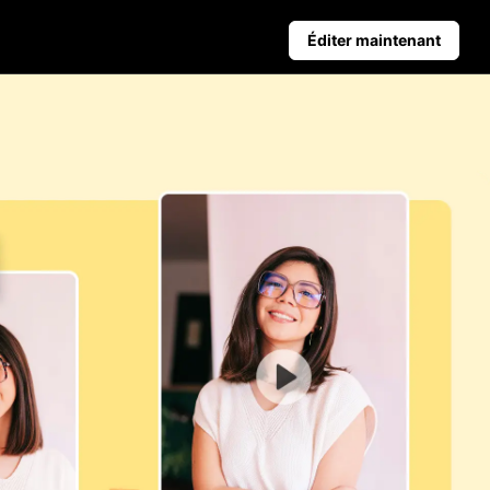
Éditer maintenant
Conseils aux entreprises
nt les ventes
Affiches de produits alimentées par IA
Top 5 des types de vidéos d'affaires
romotionnelles
iques
Contexte du produit généré par IA
Conseils d'affiches attrayants pour stimuler les ve
 clic
Publication automatique et
données analytiques
planifie à l'avance ton contenu
sur les réseaux sociaux pour une
publication automatique sur
plusieurs plateformes.
Learn more