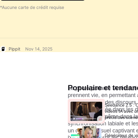
*Aucune carte de crédit requise
Pippit
Nov 14, 2025
Populaire et tendan
La photo parlante IA révolut
prennent vie, en permettant 
expressions et des discours r
Seedance 2.5 : 
largement utilisée dans les 
vidéos IA avec u
l'éducation, et même dans la 
précis des scène
synchronisation labiale et les
un contenu visuel captivant e
Générateur de vi
l'engagement sur les réseaux