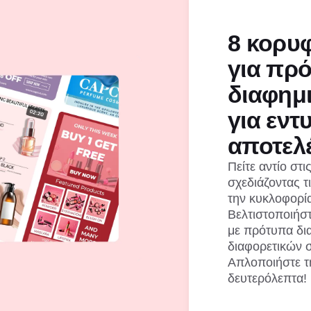
8 κορυφ
για πρ
διαφημι
για εν
αποτελ
Πείτε αντίο στ
σχεδιάζοντας τι
την κυκλοφορία
Βελτιστοποιήσ
με πρότυπα δι
διαφορετικών 
Απλοποιήστε τ
δευτερόλεπτα!