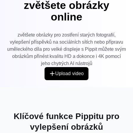
zvětšete obrázky
User Account
7 Promotional Poster Ideas
Assets Management
online
Business Tips
Publishing and Analytics
AI-Powered Product Posters
Product Images
Top 5 Types of Business
zvětšete obrázky pro zostření starých fotografií,
One-click Video Solution
Videos
vylepšení příspěvků na sociálních sítích nebo přípravu
AI-Generated Product
AI Product Images
uměleckého díla pro velké displeje s Pippit můžete svým
Campaign
Background
Effortlessly generate professional
obrázkům přinést kvalitu HD a dokonce i 4K pomocí
product photos in batches for
Meet Pippit
Engaging Sales-Boosting
Shopify, TikTok Shop, Amazon,
jeho chytrých AI nástrojů
Poster Tips
and other marketplaces.
Upload video
Social Media Tips
Create Facebook Cover Photos
TikTok Video Advertising Guide
How to Cut YouTube Video
Crop Videos for Instagram
Klíčové funkce Pippitu pro
Edit Now
vylepšení obrázků