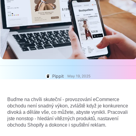
User Account
7 Promotional Poster Ideas
Assets Management
Business Tips
Publishing and Analytics
AI-Powered Product Posters
Product Images
Top 5 Types of Business
One-click Video Solution
Videos
AI-Generated Product
AI Product Images
Campaign
Background
Effortlessly generate professional
product photos in batches for
Meet Pippit
Engaging Sales-Boosting
Shopify, TikTok Shop, Amazon,
Poster Tips
and other marketplaces.
Pippit
May 19, 2025
Social Media Tips
Create Facebook Cover Photos
Buďme na chvíli skuteční - provozování eCommerce
TikTok Video Advertising Guide
obchodu není snadný výkon, zvláště když je konkurence
How to Cut YouTube Video
divoká a děláte vše, co můžete, abyste vynikli. Pracovali
Crop Videos for Instagram
jste nonstop - hledání vítězných produktů, nastavení
Edit Now
obchodu Shopify a dokonce i spuštění reklam.