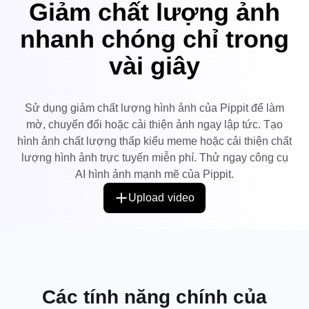
Giảm chất lượng ảnh
7 Ý tưởng Áp phích Quảng cáo
Trung tâm Trợ giúp
nhanh chóng chỉ trong
Tài khoản Người dùng
Mẹo Kinh doanh
vài giây
Quản lý Tài sản
Áp phích Sản phẩm được Hỗ
trợ bởi AI
Xuất bản và Phân tích
5 Loại Video Kinh doanh Hàng
Hình ảnh Sản phẩm
đầu
Sử dụng giảm chất lượng hình ảnh của Pippit để làm
Giải pháp Video Một Nhấp
Nền Sản phẩm được Tạo bởi
mờ, chuyển đổi hoặc cải thiện ảnh ngay lập tức. Tạo
Hình ảnh Sản phẩm AI
chuột
AI
Dễ dàng tạo hình ảnh sản phẩm
hình ảnh chất lượng thấp kiểu meme hoặc cải thiện chất
chuyên nghiệp theo lô cho
Mẹo Áp phích Hấp dẫn Tăng
lượng hình ảnh trực tuyến miễn phí. Thử ngay công cụ
Chiến dịch
Shopify, TikTok Shop, Amazon và
Doanh số
các sàn thương mại điện tử khác.
AI hình ảnh mạnh mẽ của Pippit.
Gặp gỡ Pippit
Mẹo Mạng xã hội
Upload video
Tạo Ảnh Bìa Facebook
Hướng dẫn Quảng cáo Video
TikTok
Cách Cắt Video YouTube
Chỉnh sửa ngay
Cắt Video cho Instagram
Các tính năng chính của