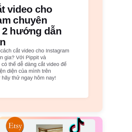
t video cho
ram chuyên
: 2 hướng dẫn
ản
cách cắt video cho Instagram
 gia? Với Pippit và
 có thể dễ dàng cắt video để
ện diện của mình trên
y hãy thử ngay hôm nay!