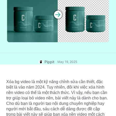
7 Ý tưởng Áp phích Quảng cáo
Trung tâm Trợ giúp
Tài khoản Người dùng
Mẹo Kinh doanh
Quản lý Tài sản
Áp phích Sản phẩm được Hỗ
trợ bởi AI
Xuất bản và Phân tích
5 Loại Video Kinh doanh Hàng
Hình ảnh Sản phẩm
đầu
Giải pháp Video Một Nhấp
Nền Sản phẩm được Tạo bởi
Hình ảnh Sản phẩm AI
chuột
AI
Dễ dàng tạo hình ảnh sản phẩm
chuyên nghiệp theo lô cho
Mẹo Áp phích Hấp dẫn Tăng
Chiến dịch
Shopify, TikTok Shop, Amazon và
Doanh số
Pippit
May 19, 2025
các sàn thương mại điện tử khác.
Gặp gỡ Pippit
Mẹo Mạng xã hội
Xóa bg video là một kỹ năng chỉnh sửa cần thiết, đặc 
Tạo Ảnh Bìa Facebook
biệt là vào năm 2024. Tuy nhiên, đôi khi việc xóa hình 
Hướng dẫn Quảng cáo Video
nền video có thể là một thách thức. Vì vậy, nếu bạn cần 
TikTok
trợ giúp loại bỏ video nền, bài viết này là dành cho bạn. 
Cách Cắt Video YouTube
Chỉnh sửa ngay
Cho dù bạn là người tạo nội dung chuyên nghiệp hay 
Cắt Video cho Instagram
người mới bắt đầu, sáu cách dễ dàng được đề cập 
trong bài viết này sẽ giúp bạn xóa nền video một cách 