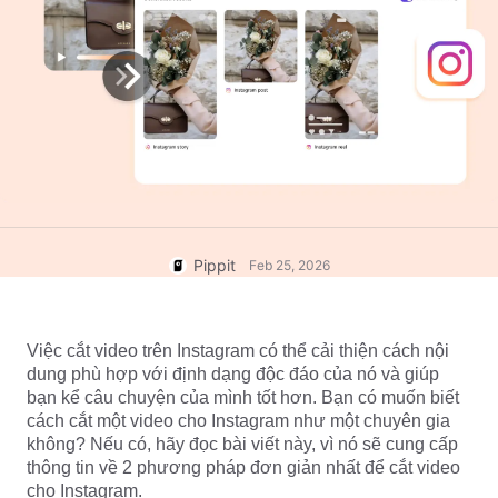
7 Ý tưởng Áp phích Quảng cáo
Trung tâm Trợ giúp
Tài khoản Người dùng
Mẹo Kinh doanh
Quản lý Tài sản
Áp phích Sản phẩm được Hỗ
trợ bởi AI
Xuất bản và Phân tích
5 Loại Video Kinh doanh Hàng
Hình ảnh Sản phẩm
đầu
Giải pháp Video Một Nhấp
Nền Sản phẩm được Tạo bởi
Hình ảnh Sản phẩm AI
chuột
AI
Dễ dàng tạo hình ảnh sản phẩm
chuyên nghiệp theo lô cho
Mẹo Áp phích Hấp dẫn Tăng
Chiến dịch
Shopify, TikTok Shop, Amazon và
Doanh số
Pippit
Feb 25, 2026
các sàn thương mại điện tử khác.
Gặp gỡ Pippit
Mẹo Mạng xã hội
Việc cắt video trên Instagram có thể cải thiện cách nội 
Tạo Ảnh Bìa Facebook
dung phù hợp với định dạng độc đáo của nó và giúp 
Hướng dẫn Quảng cáo Video
bạn kể câu chuyện của mình tốt hơn. Bạn có muốn biết 
TikTok
cách cắt một video cho Instagram như một chuyên gia 
Cách Cắt Video YouTube
Chỉnh sửa ngay
không? Nếu có, hãy đọc bài viết này, vì nó sẽ cung cấp 
Cắt Video cho Instagram
thông tin về 2 phương pháp đơn giản nhất để cắt video 
cho Instagram.