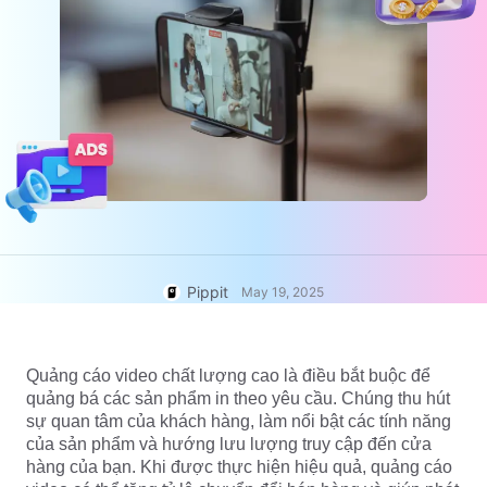
7 Ý tưởng Áp phích Quảng cáo
Trung tâm Trợ giúp
Tài khoản Người dùng
Mẹo Kinh doanh
Quản lý Tài sản
Áp phích Sản phẩm được Hỗ
trợ bởi AI
Xuất bản và Phân tích
5 Loại Video Kinh doanh Hàng
Hình ảnh Sản phẩm
đầu
Giải pháp Video Một Nhấp
Nền Sản phẩm được Tạo bởi
Hình ảnh Sản phẩm AI
chuột
AI
Dễ dàng tạo hình ảnh sản phẩm
chuyên nghiệp theo lô cho
Mẹo Áp phích Hấp dẫn Tăng
Chiến dịch
Shopify, TikTok Shop, Amazon và
Doanh số
các sàn thương mại điện tử khác.
Gặp gỡ Pippit
Pippit
May 19, 2025
Mẹo Mạng xã hội
Tạo Ảnh Bìa Facebook
Hướng dẫn Quảng cáo Video
Quảng cáo video chất lượng cao là điều bắt buộc để
TikTok
quảng bá các sản phẩm in theo yêu cầu. Chúng thu hút
sự quan tâm của khách hàng, làm nổi bật các tính năng
Cách Cắt Video YouTube
Chỉnh sửa ngay
của sản phẩm và hướng lưu lượng truy cập đến cửa
Cắt Video cho Instagram
hàng của bạn. Khi được thực hiện hiệu quả, quảng cáo