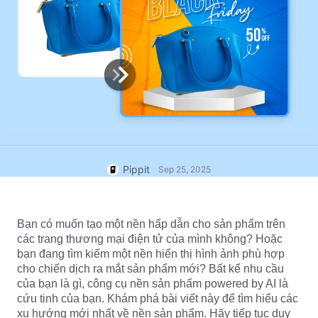
7 Ý tưởng Áp phích Quảng cáo
Trung tâm Trợ giúp
Tài khoản Người dùng
Mẹo Kinh doanh
Quản lý Tài sản
Áp phích Sản phẩm được Hỗ
trợ bởi AI
Xuất bản và Phân tích
5 Loại Video Kinh doanh Hàng
Hình ảnh Sản phẩm
đầu
Giải pháp Video Một Nhấp
Nền Sản phẩm được Tạo bởi
Hình ảnh Sản phẩm AI
chuột
AI
Dễ dàng tạo hình ảnh sản phẩm
chuyên nghiệp theo lô cho
Mẹo Áp phích Hấp dẫn Tăng
Chiến dịch
Shopify, TikTok Shop, Amazon và
Doanh số
Pippit
Sep 25, 2025
các sàn thương mại điện tử khác.
Gặp gỡ Pippit
Mẹo Mạng xã hội
Bạn có muốn tạo một nền hấp dẫn cho sản phẩm trên 
Tạo Ảnh Bìa Facebook
các trang thương mại điện tử của mình không? Hoặc 
Hướng dẫn Quảng cáo Video
bạn đang tìm kiếm một nền hiển thị hình ảnh phù hợp 
TikTok
cho chiến dịch ra mắt sản phẩm mới? Bất kể nhu cầu 
Cách Cắt Video YouTube
Chỉnh sửa ngay
của bạn là gì, công cụ nền sản phẩm powered by AI là 
Cắt Video cho Instagram
cứu tinh của bạn. Khám phá bài viết này để tìm hiểu các 
xu hướng mới nhất về nền sản phẩm. Hãy tiếp tục duy 