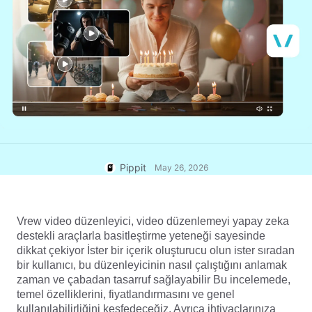
7 Promosyon Afişi Fikirleri
Yardım Merkezi
Kullanıcı Hesabı
İş İpuçları
Varlık Yönetimi
Yapay Zeka Destekli Ürün
Posterleri
Yayınlama ve Analiz
En İyi 5 İş Videosu Türü
AI Ürün Resimleri
Ürün Resimleri
Profesyonel ürün fotoğraflarını
Yapay Zeka Tarafından Üretilen
Tek Tıkla Video Çözümü
zahmetsizce toplu olarak
Ürün Arka Planı
oluşturun.
Satış Artırıcı Poster İpuçları
Pippit
May 26, 2026
Sosyal Medya İpuçları
Facebook Kapak Fotoğrafları
Oluşturun
Vrew video düzenleyici, video düzenlemeyi yapay zeka 
TikTok Video Reklamcılık
destekli araçlarla basitleştirme yeteneği sayesinde 
Rehberi
dikkat çekiyor İster bir içerik oluşturucu olun ister sıradan 
bir kullanıcı, bu düzenleyicinin nasıl çalıştığını anlamak 
Şimdi Düzenle
zaman ve çabadan tasarruf sağlayabilir Bu incelemede, 
Yapay Zeka Avatarları ve
temel özelliklerini, fiyatlandırmasını ve genel 
Sesleri
kullanılabilirliğini keşfedeceğiz. Ayrıca ihtiyaçlarınıza 