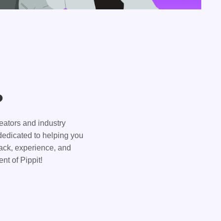
?
eators and industry
dedicated to helping you
ack, experience, and
nt of Pippit!