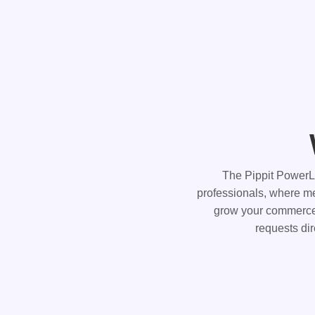
The Pippit PowerLa
professionals, where me
grow your commerce 
requests dir