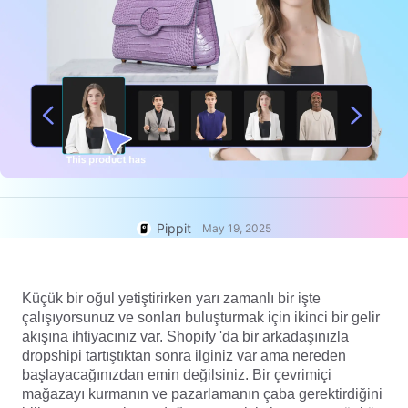
7 Promosyon Afişi Fikirleri
Yardım Merkezi
Kullanıcı Hesabı
İş İpuçları
Varlık Yönetimi
Yapay Zeka Destekli Ürün
Posterleri
Yayınlama ve Analiz
En İyi 5 İş Videosu Türü
AI Ürün Resimleri
Ürün Resimleri
Profesyonel ürün fotoğraflarını
Yapay Zeka Tarafından Üretilen
Tek Tıkla Video Çözümü
zahmetsizce toplu olarak
Ürün Arka Planı
oluşturun.
Satış Artırıcı Poster İpuçları
Pippit
May 19, 2025
Sosyal Medya İpuçları
Facebook Kapak Fotoğrafları
Oluşturun
Küçük bir oğul yetiştirirken yarı zamanlı bir işte
TikTok Video Reklamcılık
Rehberi
çalışıyorsunuz ve sonları buluşturmak için ikinci bir gelir
akışına ihtiyacınız var. Shopify 'da bir arkadaşınızla
dropshipi tartıştıktan sonra ilginiz var ama nereden
Şimdi Düzenle
başlayacağınızdan emin değilsiniz. Bir çevrimiçi
Yapay Zeka Avatarları ve
mağazayı kurmanın ve pazarlamanın çaba gerektirdiğini
Sesleri