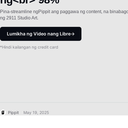
Pina-streamline ngPippit ang paggawa ng content, na binabag
ng 2911 Studio Art.
Lumikha ng Video nang Libre
*Hindi kailangan ng credit card
Pippit
May 19, 2025