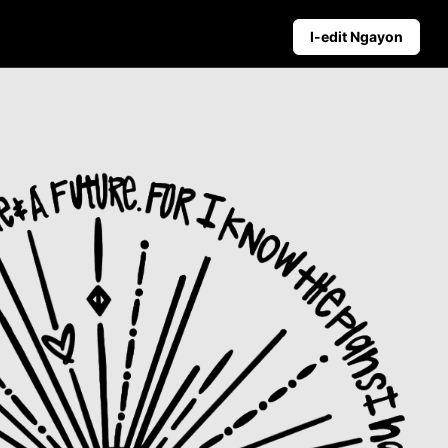
I-edit Ngayon
Mga Tip sa Negosyo
gpapalakas ng Benta
Mga Poster ng Produkto na Pinapatakbo n
Nangungunang 5 Uri ng Mga Video ng Ne
e ng Video ng Promo
Background ng Produkto na Binuo ng AI
yon
Pakikipag-ugnayan sa Mga Tip sa Poster 
Awtomatikong Pag-publish at
Analytics
Maagang mag-iskedyul ng social
content para sa awtomatikong
pag-publish sa maraming
platform.
Learn more