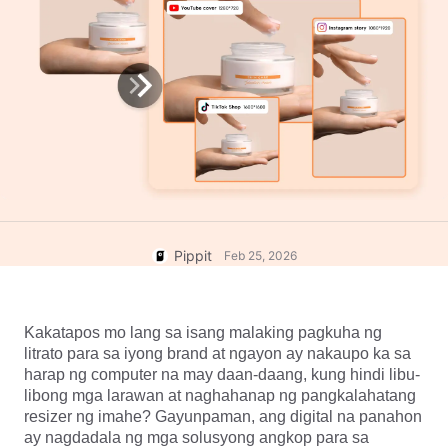
Help Center
Nangungunang Mga Website
ng Template ng Video ng
Account ng User
Promo
Pamamahahala ng Mga Asset
7 Mga Ideya sa Poster na
Pang-promosyon
Pag-publish at Analytics
Mga Larawan ng Produkto
Mga Tip sa Negosyo
Isang Click na Solusyon sa
Video
Mga Poster ng Produkto na
Mga AI na Larawan ng
Pinapatakbo ng AI
Produkto
Nangungunang 5 Uri ng Mga
Walang kahirap-hirap na bumuo
Video ng Negosyo
ng mga propesyonal na larawan
ng produkto nang maramihan.
Pippit
Feb 25, 2026
Background ng Produkto na
Binuo ng AI
Pakikipag-ugnayan sa Mga Tip
sa Poster na Nagpapalakas ng
Kakatapos mo lang sa isang malaking pagkuha ng 
Benta
litrato para sa iyong brand at ngayon ay nakaupo ka sa 
harap ng computer na may daan-daang, kung hindi libu-
Mga Tip sa Social Media
I-edit Ngayon
libong mga larawan at naghahanap ng pangkalahatang 
Lumikha ng Facebook Cover
resizer ng imahe? Gayunpaman, ang digital na panahon 
Photos
ay nagdadala ng mga solusyong angkop para sa 