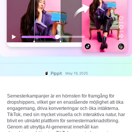
User Account
7 Promotional Poster Ideas
Assets Management
Business Tips
Publishing and Analytics
AI-Powered Product Posters
Product Images
Top 5 Types of Business
One-click Video Solution
Videos
AI-Generated Product
AI Product Images
Campaign
Background
Effortlessly generate professional
product photos in batches for
Meet Pippit
Engaging Sales-Boosting
Shopify, TikTok Shop, Amazon,
Poster Tips
and other marketplaces.
Pippit
May 19, 2025
Social Media Tips
Create Facebook Cover Photos
Semesterkampanjer är en hörnsten för framgång för
TikTok Video Advertising Guide
dropshippers, vilket ger en enastående möjlighet att öka
How to Cut YouTube Video
engagemang, driva konverteringar och öka intäkterna.
Crop Videos for Instagram
TikTok, med sin mycket visuella och interaktiva natur, har
Edit Now
blivit en utmärkt plattform för semestermarknadsföring.
Genom att utnyttja AI-genererat innehåll kan