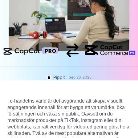
User Account
7 Promotional Poster Ideas
Assets Management
Business Tips
Publishing and Analytics
AI-Powered Product Posters
Product Images
Top 5 Types of Business
One-click Video Solution
Videos
AI-Generated Product
AI Product Images
Campaign
Background
Effortlessly generate professional
product photos in batches for
Meet Pippit
Engaging Sales-Boosting
Shopify, TikTok Shop, Amazon,
Poster Tips
and other marketplaces.
Pippit
Sep 26, 2025
Social Media Tips
Create Facebook Cover Photos
I e-handelns värld är det avgörande att skapa visuellt
TikTok Video Advertising Guide
engagerande innehåll för att bygga ett varumärke, öka
How to Cut YouTube Video
försäljningen och växa sin publik. Oavsett om du
Crop Videos for Instagram
marknadsför produkter på TikTok, Instagram eller din
Edit Now
webbplats, kan rätt verktyg för videoredigering göra hela
skillnaden. Två av de mest populära alternativen år