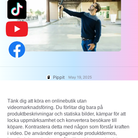
User Account
7 Promotional Poster Ideas
Assets Management
Business Tips
Publishing and Analytics
AI-Powered Product Posters
Product Images
Top 5 Types of Business
One-click Video Solution
Videos
AI-Generated Product
AI Product Images
Campaign
Background
Effortlessly generate professional
product photos in batches for
Meet Pippit
Engaging Sales-Boosting
Shopify, TikTok Shop, Amazon,
Poster Tips
and other marketplaces.
Pippit
May 19, 2025
Social Media Tips
Create Facebook Cover Photos
Tänk dig att köra en onlinebutik utan
TikTok Video Advertising Guide
videomarknadsföring. Du förlitar dig bara på
How to Cut YouTube Video
produktbeskrivningar och statiska bilder, kämpar för att
Crop Videos for Instagram
locka uppmärksamhet och konvertera besökare till
Edit Now
köpare. Kontrastera detta med någon som förstår kraften
i video. De använder engagerande produktdemos,