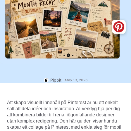
User Account
7 Promotional Poster Ideas
Assets Management
Business Tips
Publishing and Analytics
AI-Powered Product Posters
Product Images
Top 5 Types of Business
One-click Video Solution
Videos
AI-Generated Product
AI Product Images
Campaign
Background
Effortlessly generate professional
product photos in batches for
Meet Pippit
Engaging Sales-Boosting
Shopify, TikTok Shop, Amazon,
Poster Tips
and other marketplaces.
Social Media Tips
Pippit
May 13, 2026
Create Facebook Cover Photos
TikTok Video Advertising Guide
Att skapa visuellt innehåll på Pinterest är nu ett enkelt 
How to Cut YouTube Video
sätt att dela idéer och inspiration. AI-verktyg hjälper dig 
Crop Videos for Instagram
Edit Now
att kombinera bilder till rena, iögonfallande designer 
utan komplex redigering. Den här guiden visar hur du 
skapar ett collage på Pinterest med enkla steg för mobil 