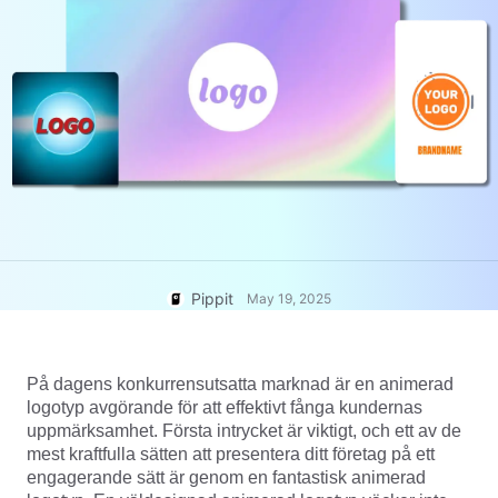
User Account
7 Promotional Poster Ideas
Assets Management
Business Tips
Publishing and Analytics
AI-Powered Product Posters
Product Images
Top 5 Types of Business
One-click Video Solution
Videos
AI-Generated Product
AI Product Images
Campaign
Background
Effortlessly generate professional
product photos in batches for
Meet Pippit
Engaging Sales-Boosting
Shopify, TikTok Shop, Amazon,
Poster Tips
and other marketplaces.
Pippit
Social Media Tips
May 19, 2025
Create Facebook Cover Photos
TikTok Video Advertising Guide
På dagens konkurrensutsatta marknad är en animerad
How to Cut YouTube Video
logotyp avgörande för att effektivt fånga kundernas
Crop Videos for Instagram
uppmärksamhet. Första intrycket är viktigt, och ett av de
Edit Now
mest kraftfulla sätten att presentera ditt företag på ett
engagerande sätt är genom en fantastisk animerad