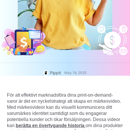
User Account
7 Promotional Poster Ideas
Assets Management
Business Tips
Publishing and Analytics
AI-Powered Product Posters
Product Images
Top 5 Types of Business
One-click Video Solution
Videos
AI-Generated Product
AI Product Images
Campaign
Background
Effortlessly generate professional
product photos in batches for
Meet Pippit
Engaging Sales-Boosting
Shopify, TikTok Shop, Amazon,
Poster Tips
and other marketplaces.
Pippit
May 19, 2025
Social Media Tips
Create Facebook Cover Photos
För att effektivt marknadsföra dina print-on-demand-
TikTok Video Advertising Guide
varor är det en nyckelstrategi att skapa en märkesvideo.
How to Cut YouTube Video
Med märkesvideor kan du visuellt kommunicera ditt
Crop Videos for Instagram
varumärkes identitet samtidigt som du engagerar
Edit Now
potentiella kunder och ökar försäljningen. Dessa videor
kan
berätta en övertygande historia
om dina produkter