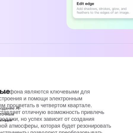
ные
я AI-фона являются ключевыми для
астроения и помощи электронным
м процветать в четвертом квартале.
оздание AI-
тавляет отличную возможность привлечь
 точным
родажи, но успех зависит от создания
ценами
ной атмосферы, которая будет резонировать
инструменты позволяют преобразовывать