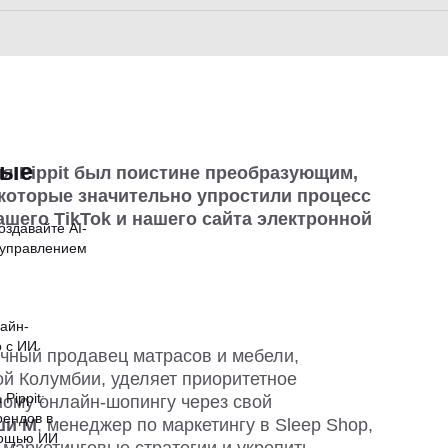
ные
я Pippit был поистине преобразующим,
 которые значительно упростили процесс
ашего TikTok и нашего сайта электронной
оздавайте AI-
 управлением
айн-
о с ИИ
ичный продавец матрасов и мебели,
й Колумбии, уделяет приоритетное
Pippit:
ому онлайн-шопингу через свой
ендов в
ши М
, менеджер по маркетингу в
Sleep Shop
,
мощью ИИ