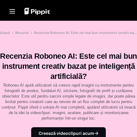
Solutions
Resources
Content Hub
AI Models
Home
Community
Image Tips
AI Models
Acasă
Resursă
Recenzia Roboneo AI: Este cel mai bun instrument creativ bazat pe inteligență artificială?
Join Affiliate Program
Best Batch Editor for Editing
Seedream 5.0 Pro
Home
Photos
E-commerce PowerLab
Seedance 2.5
Recenzia Roboneo AI: Este cel mai bun
Change Picture Background
Solutions
TikTok Ads Manager
Seedream
Online
instrument creativ bazat pe inteligență
Seedance
Best 8 Bulk Image Resizer in
Resources
Customer Stories
2024
artificială?
Nano Banana Pro
Content Hub
Transparent Backgrounds Tips
KraftGeek's Story
Roboneo AI ajută utilizatorii să creeze rapid imagini cu instrumente pentru
Paw Smart's Story
fotografii de produs, fundaluri AI, stickere, fotografii de profil și curățarea
One-Click Video Solution
AI Models
Promotion Tips
obiectelor. Este util pentru sarcini simple legate de imagini, dar poate părea
Instantly create engaging
Sleep Shop's Story
limitat pentru creatorii care au nevoie de un flux complet de lucru pentru
marketing videos by entering a
Make Sales-Boosting Promo
product link or uploading visuals
conținut. Pippit oferă o soluție AI mai completă, ajutând utilizatorii să treacă
2911 Studio Art's Story
Videos
with our AI-powered video
de la idei la videoclipuri, imagini, avatare, publicare și monitorizarea
generator.
Lover Brand Fashion's Story
performanței într-un singur loc.
10 Promo Video Ideas
Top Promo Video Template
Help Center
Websites
Creează videoclipuri acum