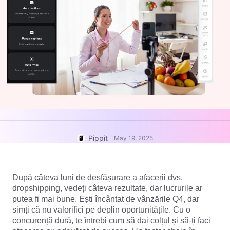
User Account
7 Promotional Poster Ideas
Assets Management
Business Tips
Publishing and Analytics
AI-Powered Product Posters
Product Images
Top 5 Types of Business
One-click Video Solution
Videos
AI-Generated Product
AI Product Images
Campaign
Background
Effortlessly generate professional
product photos in batches for
Meet Pippit
Engaging Sales-Boosting
Shopify, TikTok Shop, Amazon,
Poster Tips
and other marketplaces.
Pippit
Social Media Tips
May 19, 2025
Create Facebook Cover Photos
TikTok Video Advertising Guide
După câteva luni de desfășurare a afacerii dvs.
How to Cut YouTube Video
dropshipping, vedeți câteva rezultate, dar lucrurile ar
Crop Videos for Instagram
putea fi mai bune. Ești încântat de vânzările Q4, dar
Edit Now
simți că nu valorifici pe deplin oportunitățile. Cu o
concurență dură, te întrebi cum să dai colțul și să-ți faci