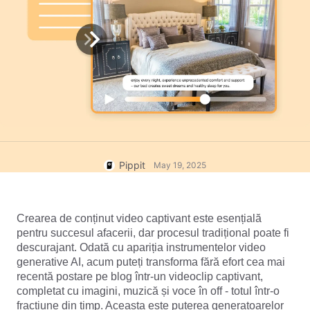
User Account
7 Promotional Poster Ideas
Assets Management
Business Tips
Publishing and Analytics
AI-Powered Product Posters
Product Images
Top 5 Types of Business
One-click Video Solution
Videos
AI-Generated Product
AI Product Images
Campaign
Background
Effortlessly generate professional
product photos in batches for
Meet Pippit
Engaging Sales-Boosting
Shopify, TikTok Shop, Amazon,
Poster Tips
and other marketplaces.
Pippit
May 19, 2025
Social Media Tips
Create Facebook Cover Photos
Crearea de conținut video captivant este esențială 
TikTok Video Advertising Guide
pentru succesul afacerii, dar procesul tradițional poate fi 
How to Cut YouTube Video
descurajant. Odată cu apariția instrumentelor video 
generative AI, acum puteți transforma fără efort cea mai 
Crop Videos for Instagram
Edit Now
recentă postare pe blog într-un videoclip captivant, 
completat cu imagini, muzică și voce în off - totul într-o 
fracțiune din timp. Aceasta este puterea generatoarelor 