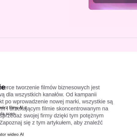
ie
merce tworzenie filmów biznesowych jest 
ą dla wszystkich kanałów. Od kampanii 
t po wprowadzenie nowej marki, wszystkie są 
órz filmy AI z
m i urzekającym filmie skoncentrowanym na 
olą scen
sprzedaż swojej firmy dzięki tym potężnym 
poznaj się z tym artykułem, aby znaleźć 
tor wideo AI