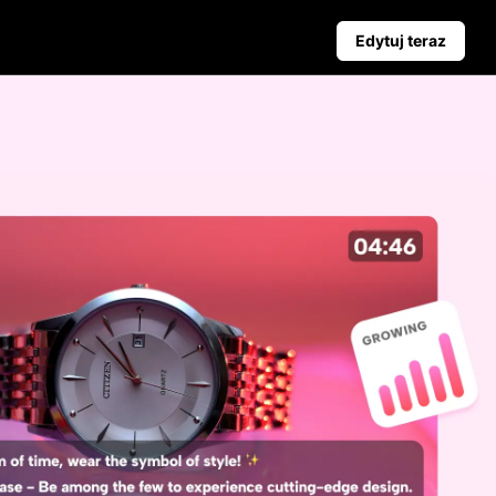
Edytuj teraz
Kampania
Wskazówki Biznesowe
aż
Poznaj Pippit
Plakaty Produktowe Wspierane przez AI
Najlepsze 5 Typów Filmów Biznesowych
yjnych
Tło Produktu Generowane przez AI
Angażujące Wskazówki dotyczące Plakatów Zwiększający
ciem
Automatyczne Publikowanie i
Analityka
Planuj treści społecznościowe z
wyprzedzeniem do
automatycznego publikowania na
wielu platformach, zapewniając
terminową dostawę i wnikliwe
analizy.
Learn more