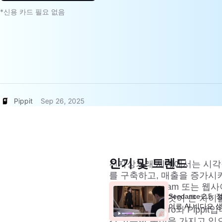
*신용 카드 필요 없음
Pippit
Sep 26, 2025
인기 및 트렌드
전자상거래 세계에서는 시각
를 구축하고, 매출을 증가시
TikTok, Instagram 
Seedance 2.5
도구를 갖추는 것이 큰 차이를
어로 AI 비디오 
션은
CapCut Pro
와
Pippit
입
각 고유한 목적을 가지고 있