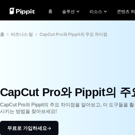
홈
솔루션
리소스
콘텐츠 
커뮤니티
이미지 팁
AI 모델
고객 사례
홈
비즈니스 팁
CapCut Pro와 Pippit의 주요 차이점
홀리데이 에디션
사진 편집을 위한 최고의 배치 편집기
Seedream 5.0 Pro
KraftGeek's 
제휴 프로그램 가입하기
온라인으로 사진 배경 변경
Seedance 2.5
Paw Smart's 
전자상거래 PowerLab
2024년 베스트 8 벌크 이미지 리사이저
Seedream
Sleep Shop's
TikTok Ads Manager
투명한 배경 팁
Seedance
2911 Studio A
Nano Banana Pro
Lover Brand 
원클릭 동영상 솔루션
AI
제품 링크를 입력하거나 시각 자료
전문
CapCut Pro와 Pippit의
를 업로드하여 흥미로운 마케팅 동
간편
영상을 즉시 만듭니다.
Lea
Learn more
CapCut Pro와 Pippit의 주요 차이점을 알아보고, 이 도구들
시키는 방법을 찾아보세요!
무료로 가입하세요