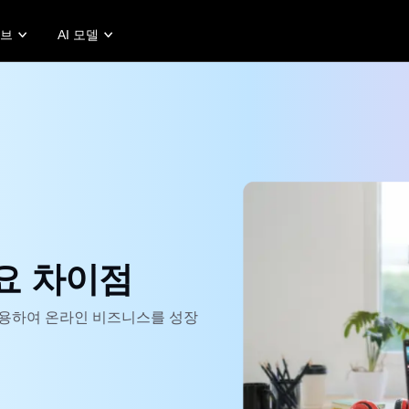
허브
AI 모델
프로모션 팁
고객 지원 센터
비즈니스 팁
Story
판매 촉진 프로모션 비디오 만들기
사용자 계정
AI 기반 제품 포스터
Story
10가지 프로모션 비디오 아이디어
자산 관리
상위 5가지 유형의 
 Story
최고의 프로모션 비디오 템플릿 웹 사이트
게시 및 분석
AI 생성 제품 배경
rt's Story
7 홍보 포스터 아이디어
제품 이미지
판매 촉진 포스터 팁
Fashion's Story
원클릭 동영상 솔루션
 제품 이미지
AI 아바타 및 음성
적인 제품 사진을 일괄적으로
실제 같은 다양한 AI 아바타 및 음
 주요 차이점
하게 생성합니다.
성을 이용해 소셜 커머스를 더 효과
적으로 운영합니다.
rn more
Learn more
을 활용하여 온라인 비즈니스를 성장