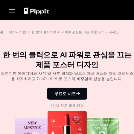
솔루션
리소스
콘텐츠 허브
AI 모델
Home
커뮤니티
이미지 팁
AI 모델
홈
비즈니스 팁
한 번의 클릭으로 AI 파워로 관심을 끄는 제품 포스터 디자인
홀리데이 에디션
사진 편집을 위한 최고의 배치
Seedream 5.0 Pro
홈
편집기
제휴 프로그램 가입하기
Seedance 2.5
한 번의 클릭으로 AI 파워로 관심을 끄는
온라인으로 사진 배경 변경
솔루션
전자상거래 PowerLab
Seedream
2024년 베스트 8 벌크 이미지 리
제품 포스터 디자인
TikTok Ads Manager
Seedance
사이저
리소스
Nano Banana Pro
트렌디한 아이디어와 사전 및 사후 최적화 팁으로 제품 포스터 제작 프로세스
투명한 배경 팁
를 최적화하고 CapCut의 AI로 포스터 비주얼과 성능을 높입니다.
고객 사례
콘텐츠 허브
KraftGeek's Story
프로모션 팁
원클릭 동영상 솔루션
AI 모델
무료로 시도
제품 링크를 입력하거나 시각 자료
Paw Smart's Story
판매 촉진 프로모션 비디오 만들
를 업로드하여 흥미로운 마케팅 동
기
영상을 즉시 만듭니다.
Sleep Shop's Story
*신용 카드 필요 없음
10가지 프로모션 비디오 아이디
2911 Studio Art's Story
어
Lover Brand Fashion's Story
최고의 프로모션 비디오 템플릿
웹 사이트