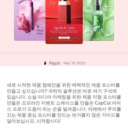
고객 지원 센터
7 홍보 포스터 아이디어
사용자 계정
비즈니스 팁
자산 관리
AI 기반 제품 포스터
게시 및 분석
상위 5가지 유형의 비즈니스 비
제품 이미지
디오
AI 제품 이미지
원클릭 동영상 솔루션
전문적인 제품 사진을 일괄적으로
AI 생성 제품 배경
간편하게 생성합니다.
판매 촉진 포스터 팁
Pippit
May 19, 2025
소셜 미디어 팁
Facebook 커버 사진 만들기
TikTok 비디오 광고 가이드
새로 시작한 제품 캠페인을 위한 매력적인 제품 포스터를 
만들고 싶으십니까? 귀하의 솔루션은 바로 여기 구석에 
있습니다. 소셜 미디어 마케팅을 위한 제품 지향 포스터를 
만들든 오프라인 이벤트 쇼케이스를 만들든 CapCut 커머
스 프로가 도움이 되는 손을 빌려줍니다. 아래에서 주의를 
지금 편집
끄는 제품 중심 포스터를 만드는 번거롭지 않은 가이드를 
AI 아바타 및 음성
알아보십시오. 시작합시다!
실제 같은 다양한 AI 아바타 및 음
성을 이용해 소셜 커머스를 더 효과