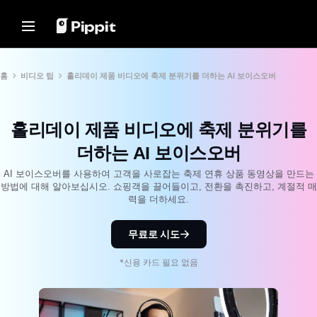
솔루션
리소스
콘텐츠 허브
AI 모델
Home
커뮤니티
이미지 팁
AI 모델
홈
비디오 팁
홀리데이 제품 비디오에 축제 분위기를 더하는 AI 보이스오버
홀리데이 에디션
사진 편집을 위한 최고의 배치
Seedream 5.0 Pro
홈
편집기
제휴 프로그램 가입하기
Seedance 2.5
홀리데이 제품 비디오에 축제 분위기를
온라인으로 사진 배경 변경
솔루션
전자상거래 PowerLab
Seedream
2024년 베스트 8 벌크 이미지 리
더하는 AI 보이스오버
TikTok Ads Manager
Seedance
사이저
리소스
Nano Banana Pro
AI 보이스오버를 사용하여 고객을 사로잡는 축제 연휴 상품 동영상을 만드는
투명한 배경 팁
방법에 대해 알아보십시오. 쇼핑객을 끌어들이고, 전환을 촉진하고, 계절적 매
고객 사례
콘텐츠 허브
력을 더하세요.
KraftGeek's Story
프로모션 팁
원클릭 동영상 솔루션
AI 모델
제품 링크를 입력하거나 시각 자료
Paw Smart's Story
판매 촉진 프로모션 비디오 만들
무료로 시도
를 업로드하여 흥미로운 마케팅 동
기
영상을 즉시 만듭니다.
Sleep Shop's Story
*신용 카드 필요 없음
10가지 프로모션 비디오 아이디
2911 Studio Art's Story
어
Lover Brand Fashion's Story
최고의 프로모션 비디오 템플릿
웹 사이트