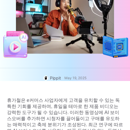
고객 지원 센터
7 홍보 포스터 아이디어
사용자 계정
비즈니스 팁
자산 관리
AI 기반 제품 포스터
게시 및 분석
상위 5가지 유형의 비즈니스 비
제품 이미지
디오
AI 제품 이미지
원클릭 동영상 솔루션
전문적인 제품 사진을 일괄적으로
AI 생성 제품 배경
간편하게 생성합니다.
판매 촉진 포스터 팁
소셜 미디어 팁
Facebook 커버 사진 만들기
Pippit
May 19, 2025
TikTok 비디오 광고 가이드
휴가철은 e커머스 사업자에게 고객을 유치할 수 있는 독
특한 기회를 제공하며, 휴일을 테마로 한 제품 비디오는
강력한 도구가 될 수 있습니다. 이러한 동영상에 AI 보이
지금 편집
AI 아바타 및 음성
스오버를 추가하면 시청자를 끌어들이고 구매를 유도하
실제 같은 다양한 AI 아바타 및 음
는 매력적이고 축제 분위기가 조성된다. 최근 연구에 따르
성을 이용해 소셜 커머스를 더 효과