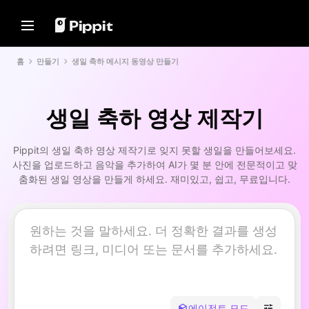
솔루션
리소스
콘텐츠 허브
AI 모델
홈
만들기
생일 축하 메시지 동영상 만들기
Home
커뮤니티
이미지 팁
AI 모델
홀리데이 에디션
사진 편집을 위한 최고의 배치
Seedream 5.0 Pro
홈
편집기
제휴 프로그램 가입하기
Seedance 2.5
생일 축하 영상 제작기
온라인으로 사진 배경 변경
솔루션
전자상거래 PowerLab
Seedream
2024년 베스트 8 벌크 이미지 리
TikTok Ads Manager
Seedance
Pippit의 생일 축하 영상 제작기로 잊지 못할 생일을 만들어보세요.
사이저
리소스
사진을 업로드하고 음악을 추가하여 AI가 몇 분 안에 전문적이고 맞
Nano Banana Pro
투명한 배경 팁
춤화된 생일 영상을 만들게 하세요. 재미있고, 쉽고, 무료입니다.
고객 사례
콘텐츠 허브
KraftGeek's Story
프로모션 팁
원클릭 동영상 솔루션
AI 모델
제품 링크를 입력하거나 시각 자료
Paw Smart's Story
판매 촉진 프로모션 비디오 만들
를 업로드하여 흥미로운 마케팅 동
기
영상을 즉시 만듭니다.
Sleep Shop's Story
10가지 프로모션 비디오 아이디
2911 Studio Art's Story
어
Lover Brand Fashion's Story
최고의 프로모션 비디오 템플릿
웹 사이트
에이전트 모드