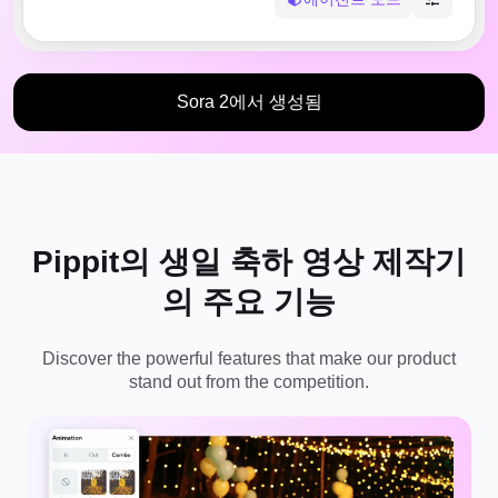
고객 지원 센터
7 홍보 포스터 아이디어
사용자 계정
비즈니스 팁
자산 관리
AI 기반 제품 포스터
Sora 2에서 생성됨
게시 및 분석
상위 5가지 유형의 비즈니스 비
제품 이미지
디오
AI 제품 이미지
원클릭 동영상 솔루션
전문적인 제품 사진을 일괄적으로
AI 생성 제품 배경
간편하게 생성합니다.
판매 촉진 포스터 팁
Pippit의 생일 축하 영상 제작기
소셜 미디어 팁
의 주요 기능
Facebook 커버 사진 만들기
TikTok 비디오 광고 가이드
Discover the powerful features that make our product
stand out from the competition.
지금 편집
AI 아바타 및 음성
실제 같은 다양한 AI 아바타 및 음
성을 이용해 소셜 커머스를 더 효과