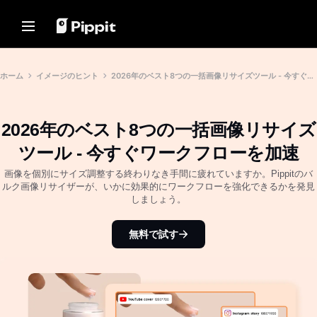
ソリューション
リソース
コンテンツハブ
AIモデル
Home
コミュニティ
画像のヒント
AIモデル
ホーム
イメージのヒント
2026年のベスト8つの一括画像リサイズツール - 今すぐワークフローを加速
アフィリエイトプログラムに参
写真編集に最適な一括エディタ
Seedream 5.0 Pro
ホーム
加
オンラインで画像の背景を変更
Seedance 2.5
2026年のベスト8つの一括画像リサイズ
Eコマース PowerLab
ソリューション
2024年の最高の8つの一括画像
Seedream
TikTok広告マネージャー
リサイザー
ツール - 今すぐワークフローを加速
Seedance
リソース
透明背景のヒント
Nano Banana Pro
画像を個別にサイズ調整する終わりなき手間に疲れていますか。Pippitのバ
お客様の声
ルク画像リサイザーが、いかに効果的にワークフローを強化できるかを発見
コンテンツハブ
プロモーションのヒント
しましょう。
KraftGeekのストーリー
ワンクリックビデオソリュー
AIモデル
Paw Smartのストーリー
売上を伸ばすプロモーションビ
ション
デオを作成
無料で試す
Sleep Shopのストーリー
製品リンクを入力するか、ビジュ
10のプロモーションビデオのア
アルをアップロードするだけで、
2911 Studio Artのストーリー
AIを活用したビデオジェネレータ
イデア
ーで魅力的なマーケティングビデ
Lover Brand Fashionのストー
オを即座に作成できます。
トッププロモーションビデオテ
リー
ンプレートウェブサイト
7つのプロモーションポスター