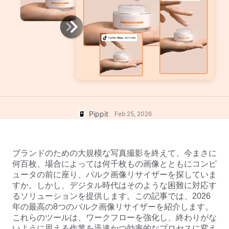
ヘルプセンター
のアイデア
ユーザーアカウント
ビジネスのヒント
アセット管理
AIを活用した製品ポスター
公開と分析
ビジネスビデオのトップ5タイ
製品画像
プ
ワンクリックビデオソリューシ
AIが生成する製品背景
ョン
AI製品画像
魅力的な売上向上ポスターのヒ
Shopify、TikTok Shop、
ント
キャンペーン
Amazon、その他のマーケットプ
Pippit
Feb 25, 2026
レイス向けにプロフェッショナル
な製品写真を簡単にバッチ生成で
Pippitに会う
ソーシャルメディアのヒント
きます。
Facebookカバー写真を作成
ブランドのための大規模な写真撮影を終えて、今まさに
TikTokビデオ広告ガイド
何百枚、場合によっては何千枚もの画像とともにコンピ
YouTubeビデオの切り方
ュータの前に座り、バルク画像リサイザーを探していま
すか。しかし、デジタル時代はそのような困難に対応す
Instagramの動画をトリミング
るソリューションを提供します。この記事では、2026
今すぐ編集
年の最高の8つのバルク画像リサイザーを紹介します。
これらのツールは、ワークフローを強化し、終わりがな
いように思える作業を迅速かつ効率的なプロセスに変え