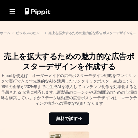
ソリューション
リソース
コンテンツハブ
AIモデル
Home
コミュニティ
画像のヒント
AIモデル
ホーム
ビジネスのヒント
売上を拡大するための魅力的な広告ポスターデザインを作成する
アフィリエイトプログラムに参
写真編集に最適な一括エディタ
Seedream 5.0 Pro
ホーム
加
オンラインで画像の背景を変更
Seedance 2.5
売上を拡大するための魅力的な広告ポ
Eコマース PowerLab
ソリューション
2024年の最高の8つの一括画像
Seedream
TikTok広告マネージャー
リサイザー
スターデザインを作成する
Seedance
リソース
透明背景のヒント
Nano Banana Pro
Pippitを使えば、オーダーメイドの広告ポスターデザイン戦略をワンクリッ
お客様の声
クで実行できます先進的なAIを活用したワンクリックポスター生成により、
コンテンツハブ
プロモーションのヒント
96%の企業が2025年までに生成AIを導入してコンテンツ制作を効率化すると
KraftGeekのストーリー
予想される市場に対応します...新製品のローンチや店舗開設のための市場戦
ワンクリックビデオソリュー
AIモデル
Paw Smartのストーリー
売上を伸ばすプロモーションビ
略を構築していますか？データ駆動型の広告ポスターデザインは、マーケテ
ション
デオを作成
ィング構造への重要な投資となります
Sleep Shopのストーリー
製品リンクを入力するか、ビジュ
10のプロモーションビデオのア
アルをアップロードするだけで、
2911 Studio Artのストーリー
AIを活用したビデオジェネレータ
イデア
無料で試す
ーで魅力的なマーケティングビデ
Lover Brand Fashionのストー
オを即座に作成できます。
トッププロモーションビデオテ
リー
ンプレートウェブサイト
7つのプロモーションポスター