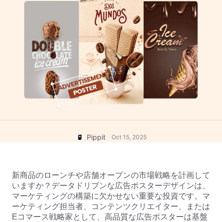
ヘルプセンター
のアイデア
ユーザーアカウント
ビジネスのヒント
アセット管理
AIを活用した製品ポスター
公開と分析
ビジネスビデオのトップ5タイ
製品画像
プ
ワンクリックビデオソリューシ
AIが生成する製品背景
ョン
AI製品画像
魅力的な売上向上ポスターのヒ
Shopify、TikTok Shop、
ント
キャンペーン
Amazon、その他のマーケットプ
レイス向けにプロフェッショナル
な製品写真を簡単にバッチ生成で
Pippitに会う
ソーシャルメディアのヒント
きます。
Pippit
Oct 15, 2025
Facebookカバー写真を作成
TikTokビデオ広告ガイド
YouTubeビデオの切り方
新商品のローンチや店舗オープンの市場戦略を計画して
Instagramの動画をトリミング
いますか？データドリブンな広告ポスターデザインは、
今すぐ編集
マーケティングの構築に欠かせない重要な投資です。マ
ーケティング担当者、コンテンツクリエイター、または
Eコマース戦略家として、高品質な広告ポスターは基盤