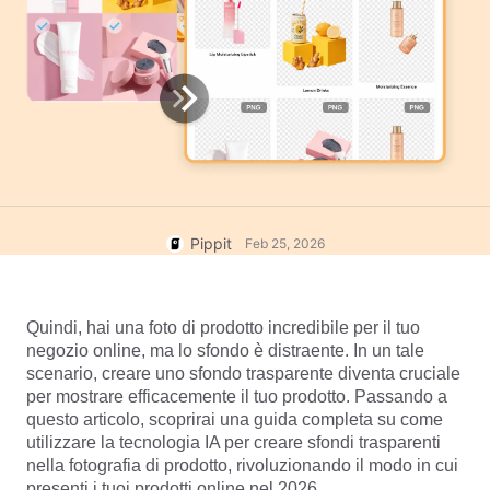
per Video Promozionali
Account Utente
7 Idee per Poster Promozionali
Gestione Asset
Pubblicazione e Analisi
Suggerimenti per il Business
Immagini di Prodotto
Poster di Prodotti Alimentati
dall'IA
Soluzione Video One-Click
I 5 Migliori Tipi di Video
Immagini di Prodotto AI
Aziendali
Campagna
Genera senza sforzo foto
Sfondo Prodotto Generato
professionali di prodotti in batch
Incontra Pippit
Pippit
Feb 25, 2026
dall'IA
per Shopify, TikTok Shop, Amazon
e altri marketplace.
Suggerimenti per Poster
Coinvolgenti che Aumentano le
Vendite
Quindi, hai una foto di prodotto incredibile per il tuo 
negozio online, ma lo sfondo è distraente. In un tale 
Suggerimenti per i Social
scenario, creare uno sfondo trasparente diventa cruciale 
Media
per mostrare efficacemente il tuo prodotto. Passando a 
Crea Foto di Copertina per
questo articolo, scoprirai una guida completa su come 
Modifica ora
Facebook
utilizzare la tecnologia IA per creare sfondi trasparenti 
Guida alla Pubblicità Video su
nella fotografia di prodotto, rivoluzionando il modo in cui 
TikTok
presenti i tuoi prodotti online nel 2026.